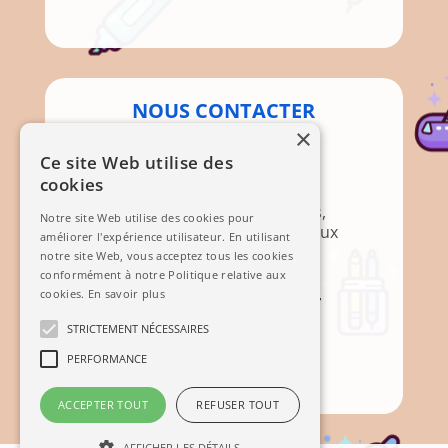
NOUS CONTACTER
×
Par Courrier
Ce site Web utilise des
cookies
Association APEM
Mairie, 12 Rte de Brignoles,
Notre site Web utilise des cookies pour
83136 Méounes-lès-Montrieux
améliorer l'expérience utilisateur. En utilisant
notre site Web, vous acceptez tous les cookies
Mail
conformément à notre Politique relative aux
cookies.
En savoir plus
STRICTEMENT NÉCESSAIRES
PERFORMANCE
Contact
ACCEPTER TOUT
REFUSER TOUT
AFFICHER LES DÉTAILS