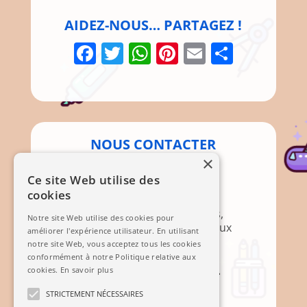
AIDEZ-NOUS… PARTAGEZ !
Facebook
Twitter
WhatsApp
Pinterest
Email
Parta
NOUS CONTACTER
×
Par Courrier
Ce site Web utilise des
cookies
Association APEM
Mairie, 12 Rte de Brignoles,
Notre site Web utilise des cookies pour
83136 Méounes-lès-Montrieux
améliorer l'expérience utilisateur. En utilisant
notre site Web, vous acceptez tous les cookies
Mail
conformément à notre Politique relative aux
cookies.
En savoir plus
STRICTEMENT NÉCESSAIRES