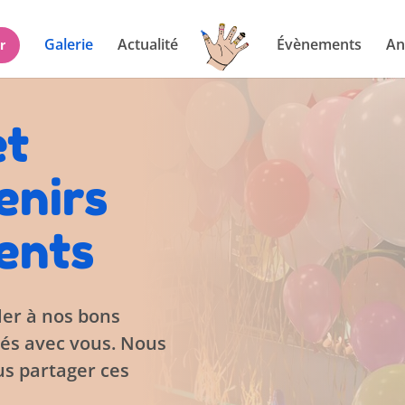
Galerie
Actualité
Évènements
An
r
et
enirs
ents
ler à nos bons
és avec vous. Nous
s partager ces