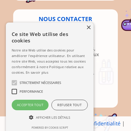
NOUS CONTACTER
×
Par Courrier
Ce site Web utilise des
cookies
Association APEM
Mairie, 12 Rte de Brignoles,
Notre site Web utilise des cookies pour
83136 Méounes-lès-Montrieux
améliorer l'expérience utilisateur. En utilisant
notre site Web, vous acceptez tous les cookies
Mail
conformément à notre Politique relative aux
cookies.
En savoir plus
STRICTEMENT NÉCESSAIRES
PERFORMANCE
Contact
ACCEPTER TOUT
REFUSER TOUT
AFFICHER LES DÉTAILS
Mentions légales
|
Politique de confidentialité
|
POWERED BY COOKIE-SCRIPT