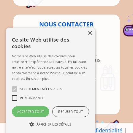
NOUS CONTACTER
×
Par Courrier
Ce site Web utilise des
cookies
Association APEM
Mairie, 12 Rte de Brignoles,
Notre site Web utilise des cookies pour
83136 Méounes-lès-Montrieux
améliorer l'expérience utilisateur. En utilisant
notre site Web, vous acceptez tous les cookies
Mail
conformément à notre Politique relative aux
cookies.
En savoir plus
STRICTEMENT NÉCESSAIRES
PERFORMANCE
Contact
ACCEPTER TOUT
REFUSER TOUT
AFFICHER LES DÉTAILS
Mentions légales
|
Politique de confidentialité
|