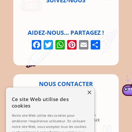
SUIVEZ-NOUS
AIDEZ-NOUS… PARTAGEZ !
Facebook
Twitter
WhatsApp
Pinterest
Email
Parta
NOUS CONTACTER
×
Par Courrier
Ce site Web utilise des
cookies
Association APEM
Mairie, 12 Rte de Brignoles,
Notre site Web utilise des cookies pour
83136 Méounes-lès-Montrieux
améliorer l'expérience utilisateur. En utilisant
notre site Web, vous acceptez tous les cookies
Mail