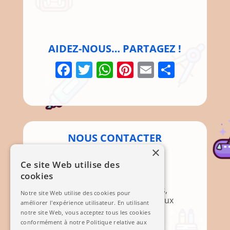
AIDEZ-NOUS… PARTAGEZ !
Facebook
Twitter
WhatsApp
Pinterest
Email
Parta
NOUS CONTACTER
×
Par Courrier
Ce site Web utilise des
cookies
Association APEM
Mairie, 12 Rte de Brignoles,
Notre site Web utilise des cookies pour
83136 Méounes-lès-Montrieux
améliorer l'expérience utilisateur. En utilisant
notre site Web, vous acceptez tous les cookies
Mail
conformément à notre Politique relative aux